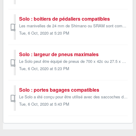
Solo : boitiers de pédaliers compatibles
Les manivelles de 24 mm de Shimano ou SRAM sont compatibles avec le kit de conversion 30 mm BB adapté. Le Solo est aussi compatible avec les boitiers Campag...
Tue, 6 Oct, 2020 at 5:20 PM
Solo : largeur de pneus maximales
Le Solo peut être équipé de pneus de 700 x 42c ou 27.5 x 2.2 pouces. À noter toutefois que la largeur réelle du pneu peut varier d’un fabricant à l’autre, m...
Tue, 6 Oct, 2020 at 5:23 PM
Solo : portes bagages compatibles
Le Solo a été conçu pour être utilisé avec des saccoches de cadres. Certains portes bagages de fourches sont compatibles. Les 3 trous sur la fourche doivent...
Tue, 6 Oct, 2020 at 5:43 PM