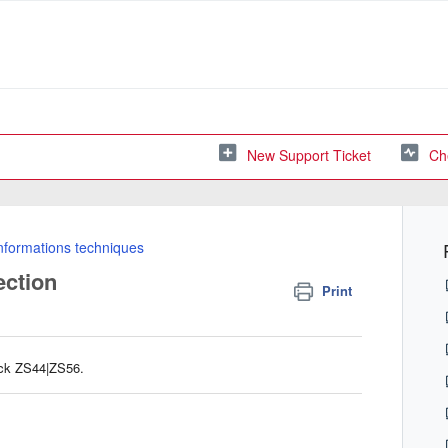
New Support Ticket
Ch
nformations techniques
ection
Print
tack ZS44|ZS56.