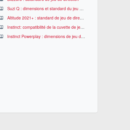
Suzi Q : dimensions et standard du jeu de direction
Altitude 2021+ : standard de jeu de direction
Instinct: compatibilité de la cuvette de jeu de direction Extend-o-Matic et roues de 29 pouces
Instinct Powerplay : dimensions de jeu de direction