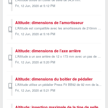
Fri, 12 Jun, 2020 at 5:12 PM
Altitude: dimensions de l'amortisseur
L'Altitude est compatible avec les amortisseurs de 210mm x 55 mm. L’oeillet avant nécessite des réducteurs et un axe de 25 mm de longueur et de 8 mm de...
Fri, 12 Jun, 2020 at 5:16 PM
Altitude: dimensions de l’axe arrière
L'Altitude a un axe arrière de 12 x 173 mm avec un pas de filetage de 1,5 mm. Vous pouvez commander un axe arrière de remplacement sur notre boutique en...
Fri, 12 Jun, 2020 at 5:20 PM
Altitude: dimensions du boitier de pédalier
L'Altitude utilise un pédalier Press Fit BB92 de 92 mm de largeur avec un boîtier de 41 mm de diamètre. Le jeu de pédalier PF30 n’est pas compatible ...
Fri, 12 Jun, 2020 at 5:21 PM
Altitude: insertion maximale de la tige de selle