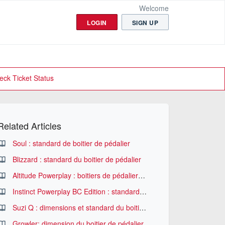
Welcome
LOGIN
SIGN UP
eck Ticket Status
Related Articles
Soul : standard de boitier de pédalier
Blizzard : standard du boitier de pédalier
Altitude Powerplay : boitiers de pédaliers compatibles
Instinct Powerplay BC Edition : standard de boitiers de pédaliers
Suzi Q : dimensions et standard du boitier de pédalier
Growler: dimension du boitier de pédalier